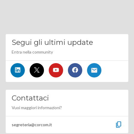
Segui gli ultimi update
Entra nella community
Contattaci
Vuoi maggiori informazioni?
content_copy
segreteria@corcom.it