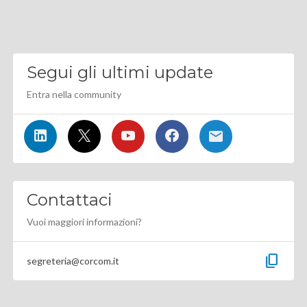
Segui gli ultimi update
Entra nella community
Contattaci
Vuoi maggiori informazioni?
content_copy
segreteria@corcom.it