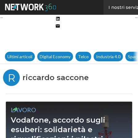
Facebook
I nostri servi
Twitter
Linkedin
Email
Ultimi articoli
Digital Economy
Telco
Industria 4.0
Spac
R
riccardo saccone
LAVORO
Vodafone, accordo sugli
esuberi: solidarietà e