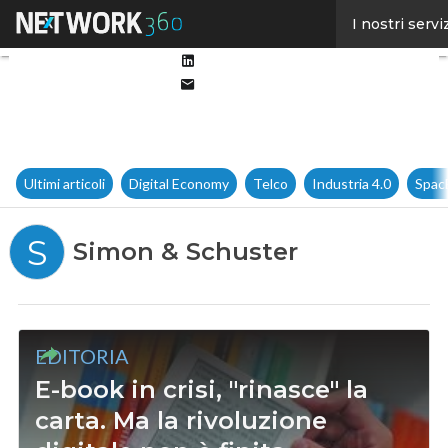
Facebook
I nostri servi
Twitter
Linkedin
Email
Ultimi articoli
Digital Economy
Telco
Industria 4.0
Spac
S
Simon & Schuster
EDITORIA
E-book in crisi, "rinasce" la
carta. Ma la rivoluzione