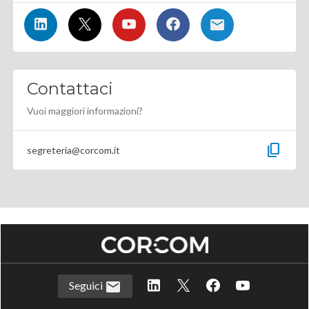
Contattaci
Vuoi maggiori informazioni?
content_copy
segreteria@corcom.it
Seguici