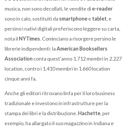
musica, non sono decollati, le vendite di
e-reader
sono in calo, sostituiti da
smartphone
e
tablet
, e
persino i nativi digitali preferiscono leggere su carta,
nota il
NYTimes
. Cominciano a risorgere persino le
librerie indipendenti: la
American Booksellers
Association
conta quest’anno 1.712 membri in 2.227
location, contro i 1.410 membri in 1.660 location
cinque anni fa.
Anche gli editori ritrovano linfa per il loro business
tradizionale e investono in infrastrutture per la
stampa dei libri e la distribuzione.
Hachette
, per
esempio, ha allargato il suo magazzino in Indiana e