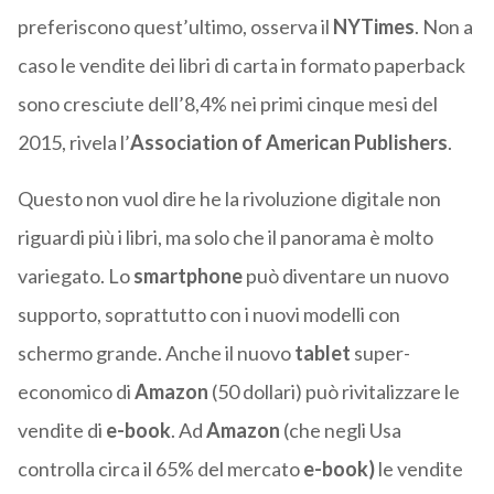
preferiscono quest’ultimo, osserva il
NYTimes
. Non a
caso le vendite dei libri di carta in formato paperback
sono cresciute dell’8,4% nei primi cinque mesi del
2015, rivela l’
Association of American Publishers
.
Questo non vuol dire he la rivoluzione digitale non
riguardi più i libri, ma solo che il panorama è molto
variegato. Lo
smartphone
può diventare un nuovo
supporto, soprattutto con i nuovi modelli con
schermo grande. Anche il nuovo
tablet
super-
economico di
Amazon
(50 dollari) può rivitalizzare le
vendite di
e-book
. Ad
Amazon
(che negli Usa
controlla circa il 65% del mercato
e-book)
le vendite