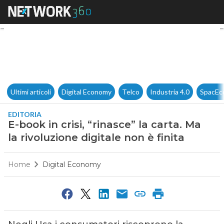
E-book in crisi, “rinasce” la ca
Ultimi articoli
Digital Economy
Telco
Industria 4.0
SpacEc
EDITORIA
E-book in crisi, “rinasce” la carta. Ma
la rivoluzione digitale non è finita
Home
Digital Economy