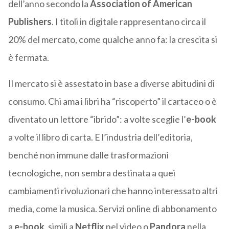
dell’anno secondo la
Association of American
Publishers
. I titoli in digitale rappresentano circa il
20% del mercato, come qualche anno fa: la crescita si
è fermata.
Il mercato si è assestato in base a diverse abitudini di
consumo. Chi ama i libri ha “riscoperto” il cartaceo o è
diventato un lettore “ibrido”: a volte sceglie l’
e-book
a volte il libro di carta. E l’industria dell’editoria,
benché non immune dalle trasformazioni
tecnologiche, non sembra destinata a quei
cambiamenti rivoluzionari che hanno interessato altri
media, come la musica. Servizi online di abbonamento
a
e-book
, simili a
Netflix
nel video o
Pandora
nella