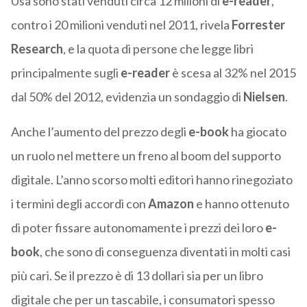
Usa sono stati venduti circa 12 milioni di
e-reader
,
contro i 20 milioni venduti nel 2011, rivela
Forrester
Research
, e la quota di persone che legge libri
principalmente sugli
e-reader
è scesa al 32% nel 2015
dal 50% del 2012, evidenzia un sondaggio di
Nielsen
.
Anche l’aumento del prezzo degli
e-book
ha giocato
un ruolo nel mettere un freno al boom del supporto
digitale. L’anno scorso molti editori hanno rinegoziato
i termini degli accordi con
Amazon
e hanno ottenuto
di poter fissare autonomamente i prezzi dei loro
e-
book
, che sono di conseguenza diventati in molti casi
più cari. Se il prezzo è di 13 dollari sia per un libro
digitale che per un tascabile, i consumatori spesso