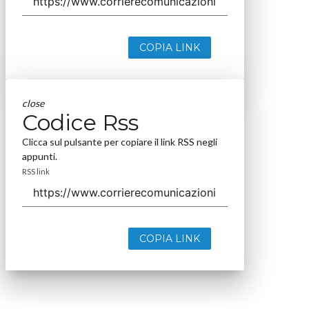
COPIA LINK
close
Codice Rss
Clicca sul pulsante per copiare il link RSS negli
appunti.
RSS link
COPIA LINK