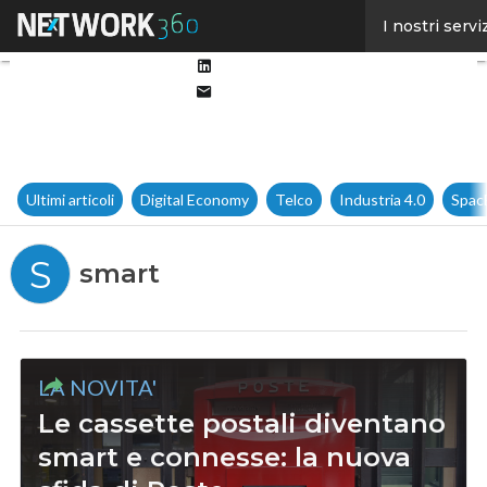
Facebook
I nostri servi
Twitter
Linkedin
Email
Ultimi articoli
Digital Economy
Telco
Industria 4.0
Spac
S
smart
LA NOVITA'
Le cassette postali diventano
smart e connesse: la nuova