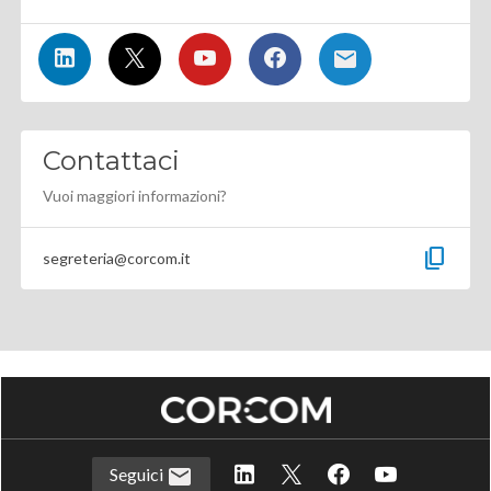
Contattaci
Vuoi maggiori informazioni?
content_copy
segreteria@corcom.it
Seguici