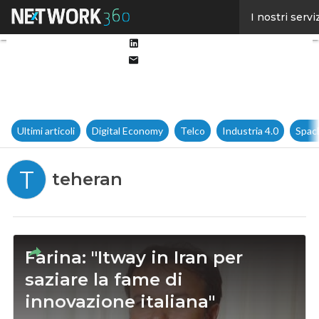
Facebook
I nostri servi
Twitter
Linkedin
Email
Ultimi articoli
Digital Economy
Telco
Industria 4.0
Spac
T
teheran
Farina: "Itway in Iran per
saziare la fame di
innovazione italiana"