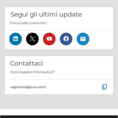
Segui gli ultimi update
Entra nella community
Contattaci
Vuoi maggiori informazioni?
content_copy
segreteria@corcom.it