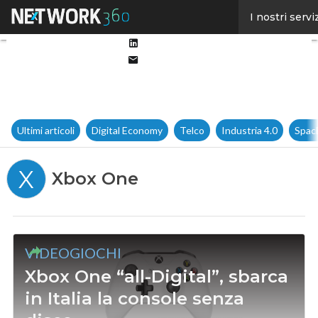
Facebook
I nostri servi
Twitter
Linkedin
Email
Ultimi articoli
Digital Economy
Telco
Industria 4.0
Spac
X
Xbox One
VIDEOGIOCHI
Xbox One “all-Digital”, sbarca
in Italia la console senza