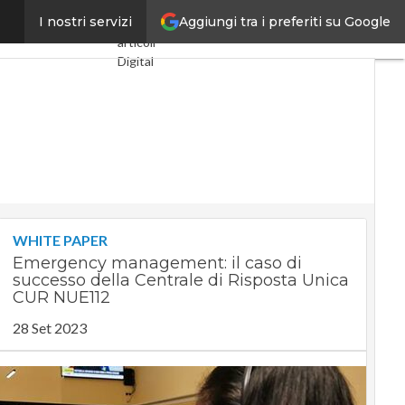
Aggiungi tra i preferiti su Google
cerca e impresa
I nostri servizi
Ultimi
articoli
Digital
Economy
Telco
Industria
4.0
SpacEconomy
PA
Digitale
Green
economy
WHITE PAPER
Intelligenza
Emergency management: il caso di
artificiale
successo della Centrale di Risposta Unica
Videointerviste
CUR NUE112
Le
28 Set 2023
Guide di
CorCom
Podcast
Privacy