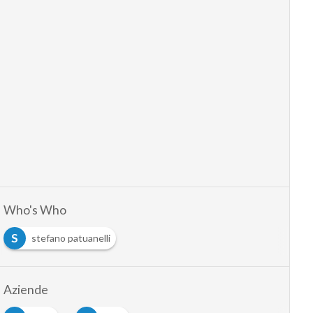
Who's Who
S
stefano patuanelli
Aziende