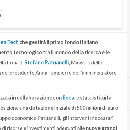
i
nea Tech
che gestirà il primo fondo italiano
ento tecnologico tra il mondo della ricerca e le
lla firma di
Stefano Patuanelli
,
Ministro dello
a del presidente Anna Tampieri e dell’amministratore
zzata in collaborazione con
Enea
, è stata
istituita
posizione una
dotazione iniziale di 500 milioni di euro.
luppo economico Patuanelli, gli interventi necessari
 di risorse e investimenti adeguati alle
nuove grandi