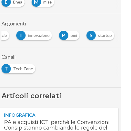
E
M
Enea
mise
Argomenti
I
P
S
ncio
innovazione
pmi
startup
Canali
T
Tech Zone
Articoli correlati
INFOGRAFICA
PA e acquisti ICT: perché le Convenzioni
Consip stanno cambiando le regole del