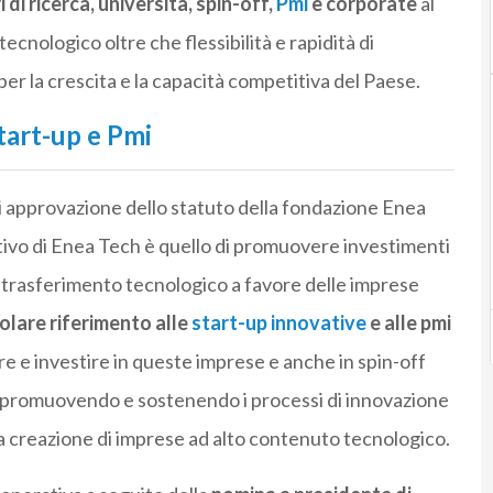
di ricerca, università, spin-off,
Pmi
e corporate
al
ecnologico oltre che flessibilità e rapidità di
er la crescita e la capacità competitiva del Paese.
tart-up e Pmi
 di approvazione dello statuto della fondazione Enea
tivo di Enea Tech è quello di promuovere investimenti
o e trasferimento tecnologico a favore delle imprese
olare riferimento alle
start-up innovative
e alle pmi
e e investire in queste imprese e anche in spin-off
po, promuovendo e sostenendo i processi di innovazione
a creazione di imprese ad alto contenuto tecnologico.