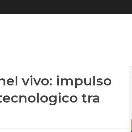
 vivo: impulso al trasferimento tecnologico tra ri
nel vivo: impulso
tecnologico tra
a