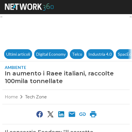
In aumento i Raee italiani, ra
Ultimi articoli
Digital Economy
Telco
Industria 4.0
SpacEc
AMBIENTE
In aumento i Raee italiani, raccolte
100mila tonnellate
Home
Tech Zone