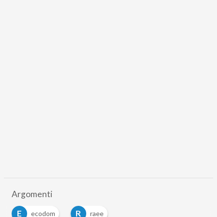
Argomenti
E
R
ecodom
raee