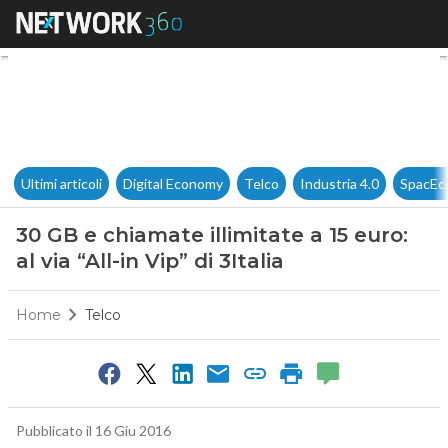
30 GB e chiamate illimitate a 15
Ultimi articoli
Digital Economy
Telco
Industria 4.0
SpacEc
30 GB e chiamate illimitate a 15 euro:
al via “All-in Vip” di 3Italia
Home
Telco
Pubblicato il 16 Giu 2016