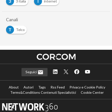
3
I
3 italia
internet
…
Canali
T
Telco
Seguici
About
Autori
Tags
Rss Feed
Privacy e Cookie Policy
Terms&Conditions Contenuti Specialistici
Cookie Center