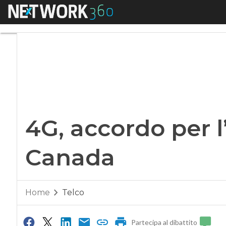
Menu
4G, accordo per l’
4G, accordo per l
Canada
Home
Telco
Partecipa al dibattito