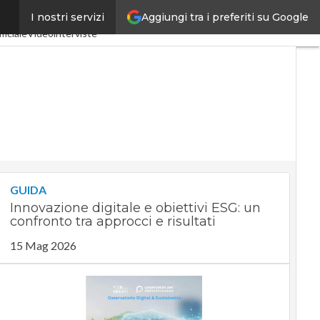
Aggiungi tra i preferiti su Google
I nostri servizi
ia 4.0
SpacEconomy
ficiale
Videointerviste
GUIDA
Innovazione digitale e obiettivi ESG: un
confronto tra approcci e risultati
15 Mag 2026