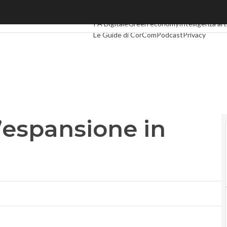
espansione in Canada
Ultimi articoli
Digital Economy
Telco
Industr
PA Digitale
Green economy
Intelligenza arti
Le Guide di CorCom
Podcast
Privacy
’espansione in