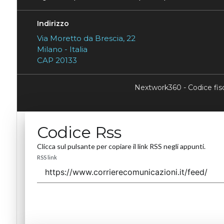
Indirizzo
Via Moretto da Brescia, 22
Milano - Italia
CAP 20133
Nextwork360 - Codice fi
Codice Rss
Clicca sul pulsante per copiare il link RSS negli appunti.
RSS link