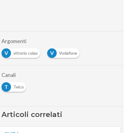
Argomenti
V
V
vittorio colao
Vodafone
Canali
T
Telco
Articoli correlati