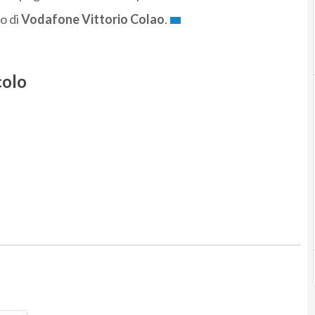
o di
Vodafone Vittorio Colao
.
colo
Nome