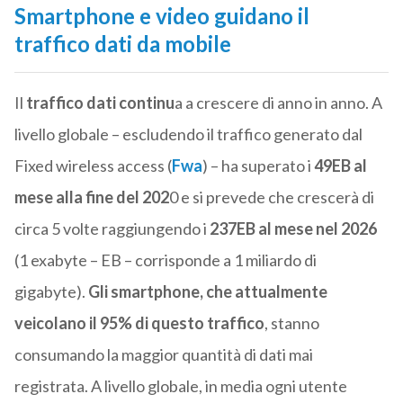
Smartphone e video guidano il
traffico dati da mobile
Il
traffico dati continu
a a crescere di anno in anno. A
livello globale – escludendo il traffico generato dal
Fixed wireless access (
Fwa
) – ha superato i
49EB al
mese alla fine del 202
0 e si prevede che crescerà di
circa 5 volte raggiungendo i
237EB al mese nel 2026
(1 exabyte – EB – corrisponde a 1 miliardo di
gigabyte).
Gli smartphone, che attualmente
veicolano il 95% di questo traffico
, stanno
consumando la maggior quantità di dati mai
registrata. A livello globale, in media ogni utente