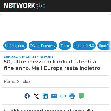
5G, oltre mezzo miliardo di ut
Ultimi articoli
Digital Economy
Telco
Industria 4.0
SpacEc
ERICSSON MOBILITY REPORT
5G, oltre mezzo miliardo di utenti a
fine anno. Ma l’Europa resta indietro
Home
Telco