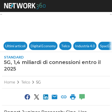
5G, 1,4 miliardi di connessioni
Ultimi articoli
Digital Economy
Telco
Industria 4.0
SpacEc
STANDARD
5G, 1,4 miliardi di connessioni entro il
2025
Home
Telco
5G