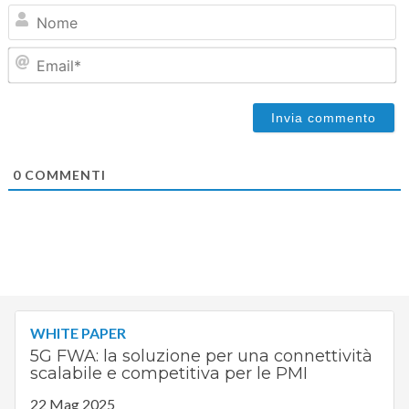
N
Em
0
COMMENTI
WHITE PAPER
5G FWA: la soluzione per una connettività
scalabile e competitiva per le PMI
22 Mag 2025