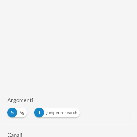
Argomenti
5
J
5g
juniper research
Canali