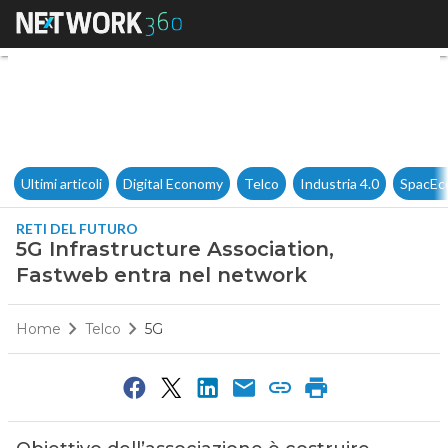
5G Infrastructure Association
Ultimi articoli
Digital Economy
Telco
Industria 4.0
SpacEc
RETI DEL FUTURO
5G Infrastructure Association,
Fastweb entra nel network
Home
Telco
5G