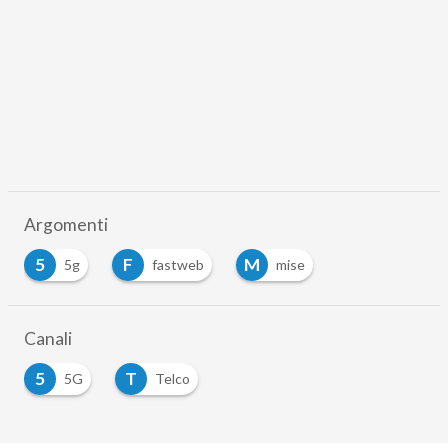
Argomenti
5
F
M
5g
fastweb
mise
Canali
5
T
5G
Telco