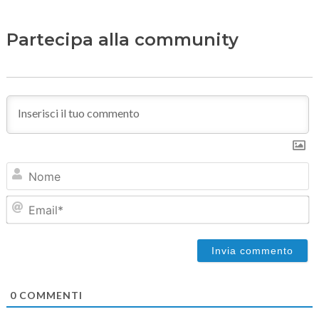
Partecipa alla community
N
Em
0
COMMENTI