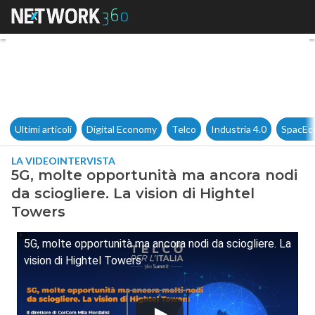
5G, molte opportunità ma anco
Ultimi articoli
Digital Economy
Telco
Industria 4.0
SpacEc
LA VIDEOINTERVISTA
5G, molte opportunità ma ancora nodi
da sciogliere. La vision di Hightel
Towers
5G, molte opportunità ma ancora nodi da sciogliere. La
vision di Hightel Towers