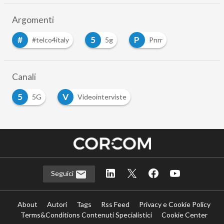
Argomenti
#
5
P
#telco4italy
5g
Pnrr
Canali
5
V
5G
Videointerviste
Seguici
About
Autori
Tags
Rss Feed
Privacy e Cookie Policy
Terms&Conditions Contenuti Specialistici
Cookie Center