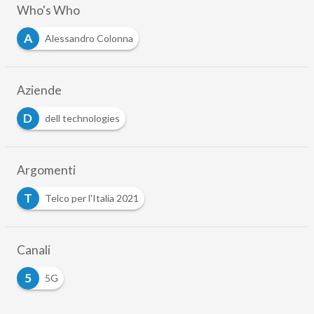
Who's Who
A
Alessandro Colonna
Aziende
D
dell technologies
Argomenti
T
Telco per l'Italia 2021
Canali
5
5G