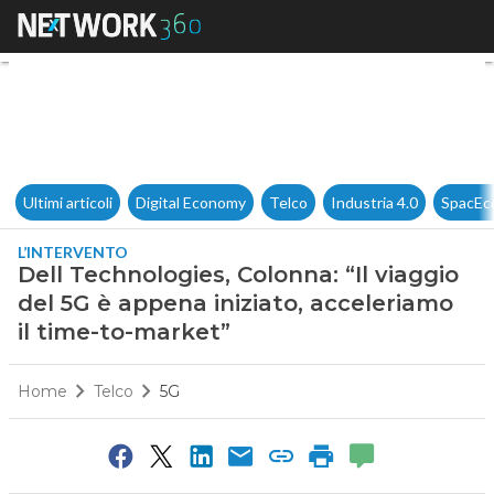
Dell Technologies, Colonna: “I
Ultimi articoli
Digital Economy
Telco
Industria 4.0
SpacEc
L’INTERVENTO
Dell Technologies, Colonna: “Il viaggio
del 5G è appena iniziato, acceleriamo
il time-to-market”
Home
Telco
5G