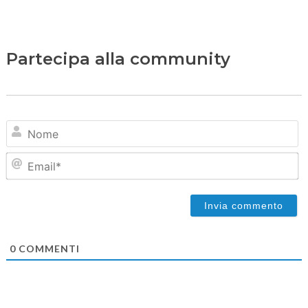
Partecipa alla community
N
Em
0
COMMENTI