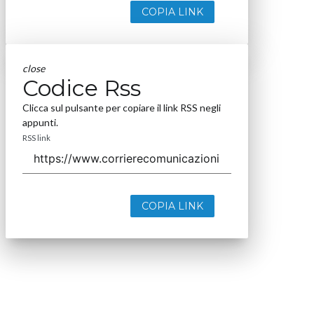
COPIA LINK
close
Codice Rss
Clicca sul pulsante per copiare il link RSS negli
appunti.
RSS link
COPIA LINK