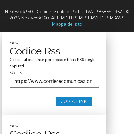
Nextwork360 - Codice fiscale e Partita IVA 13868590962 - ©
2026 Nextwork360. ALL RIGHTS RESERVED. ISP AWS
Mappa del sito
close
Codice Rss
Clicca sul pulsante per copiare il link RSS negli
appunti.
RSS link
COPIA LINK
close
Codice Rss