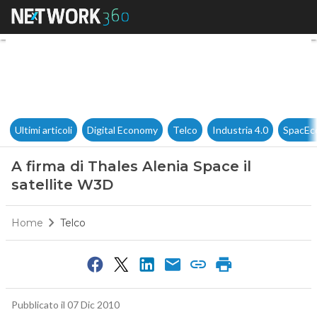
A firma di Thales Alenia Space
Ultimi articoli
Digital Economy
Telco
Industria 4.0
SpacEc
A firma di Thales Alenia Space il
satellite W3D
Home
Telco
Pubblicato il 07 Dic 2010