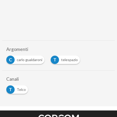
Argomenti
C
T
carlo gualdaroni
telespazio
Canali
T
Telco