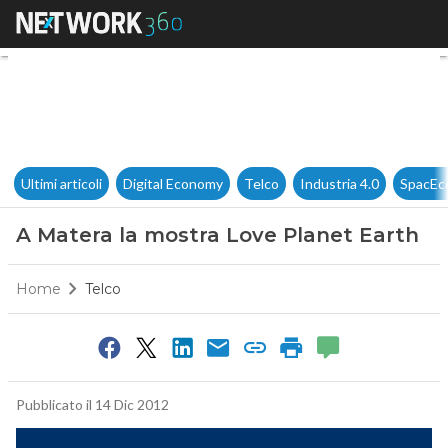
A Matera la mostra Love Plan
Ultimi articoli
Digital Economy
Telco
Industria 4.0
SpacEc
A Matera la mostra Love Planet Earth
Home
Telco
Pubblicato il 14 Dic 2012