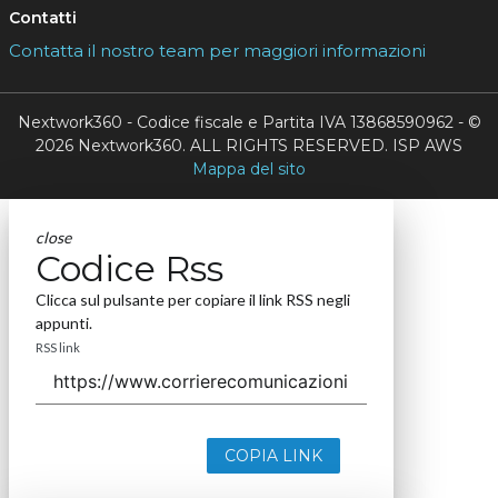
Contatti
Contatta il nostro team per maggiori informazioni
Nextwork360 - Codice fiscale e Partita IVA 13868590962 - ©
2026 Nextwork360. ALL RIGHTS RESERVED. ISP AWS
Mappa del sito
close
Codice Rss
Clicca sul pulsante per copiare il link RSS negli
appunti.
RSS link
COPIA LINK