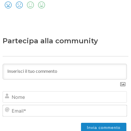
Partecipa alla community
N
Em