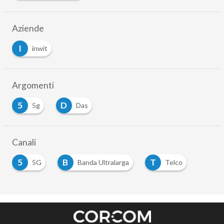
Aziende
I
inwit
Argomenti
5
D
5g
Das
Canali
5
B
T
5G
Banda Ultralarga
Telco