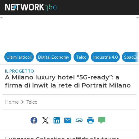
A Milano luxury hotel “5G-ready
Ultimi articoli
Digital Economy
Telco
Industria 4.0
SpacEc
IL PROGETTO
A Milano luxury hotel “5G-ready”: a
firma di Inwit la rete di Portrait Milano
Home
Telco