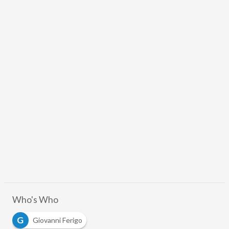
Who's Who
G
Giovanni Ferigo