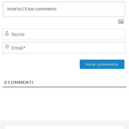
N
Em
0
COMMENTI