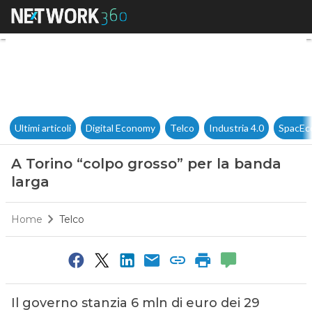
A Torino “colpo grosso” per l
Ultimi articoli
Digital Economy
Telco
Industria 4.0
SpacEc
A Torino “colpo grosso” per la banda
larga
Home
Telco
Il governo stanzia 6 mln di euro dei 29