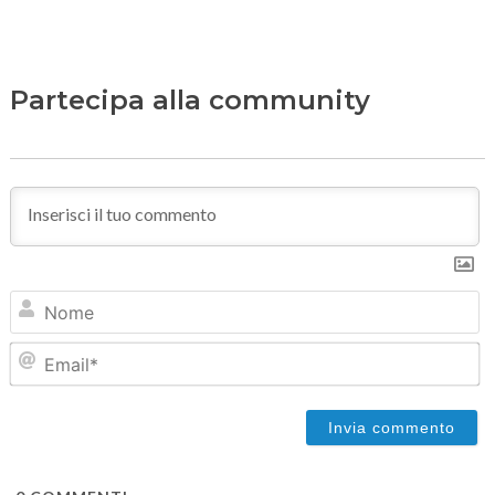
Partecipa alla community
N
Em