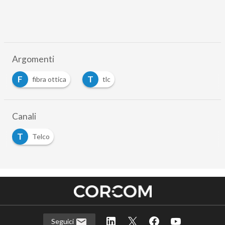
Argomenti
F
T
fibra ottica
tlc
Canali
T
Telco
Seguici