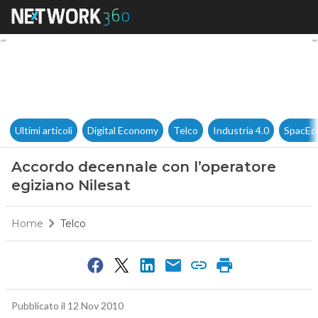
Accordo decennale con l’opera
Ultimi articoli
Digital Economy
Telco
Industria 4.0
SpacEc
Accordo decennale con l’operatore
egiziano Nilesat
Home
Telco
Pubblicato il 12 Nov 2010