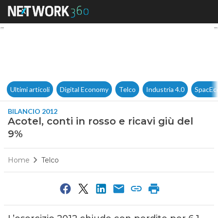
Acotel, conti in rosso e ricavi
Ultimi articoli
Digital Economy
Telco
Industria 4.0
SpacEc
BILANCIO 2012
Acotel, conti in rosso e ricavi giù del
9%
Home
Telco