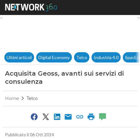
Acquisita Geoss, avanti sui se
Ultimi articoli
Digital Economy
Telco
Industria 4.0
SpacEc
Acquisita Geoss, avanti sui servizi di
consulenza
Home
Telco
Pubblicato il 06 Ott 2014