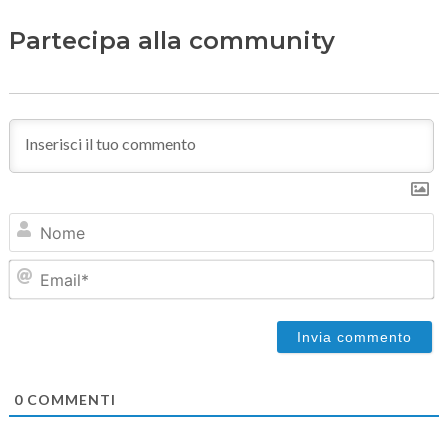
Partecipa alla community
N
Em
0
COMMENTI