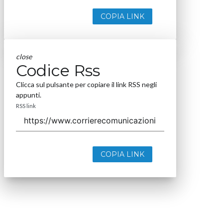
COPIA LINK
close
Codice Rss
Clicca sul pulsante per copiare il link RSS negli
appunti.
RSS link
COPIA LINK