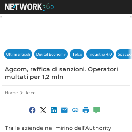
Agcom, raffica di sanzioni. Op
Ultimi articoli
Digital Economy
Telco
Industria 4.0
SpacEc
Agcom, raffica di sanzioni. Operatori
multati per 1,2 mln
Home
Telco
Tra le aziende nel mirino dell’Authority