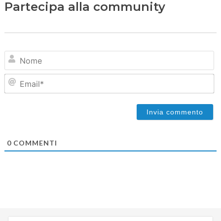
Partecipa alla community
N
Em
0
COMMENTI