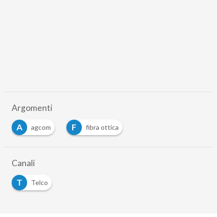
Argomenti
A
F
agcom
fibra ottica
…
Canali
T
Telco