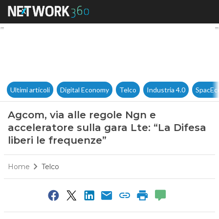
Agcom, via alle regole Ngn e a
Ultimi articoli
Digital Economy
Telco
Industria 4.0
SpacEc
Agcom, via alle regole Ngn e
acceleratore sulla gara Lte: “La Difesa
liberi le frequenze”
Home
Telco