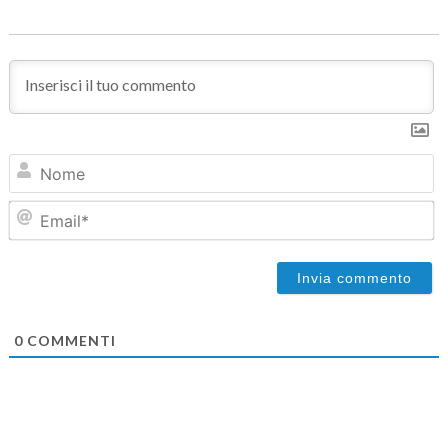
N
Em
0
COMMENTI