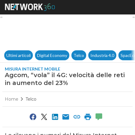
Agcom, “vola” il 4G: velocità 
Ultimi articoli
Digital Economy
Telco
Industria 4.0
SpacEc
MISURA INTERNET MOBILE
Agcom, “vola” il 4G: velocità delle reti
in aumento del 23%
Home
Telco