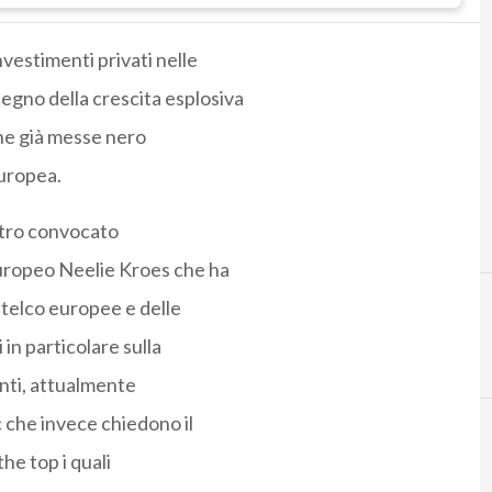
nvestimenti privati nelle
egno della crescita esplosiva
iche già messe nero
europea.
ontro convocato
uropeo Neelie Kroes che ha
i telco europee e delle
in particolare sulla
B
banda ultralarga
enti, attualmente
c che invece chiedono il
he top i quali