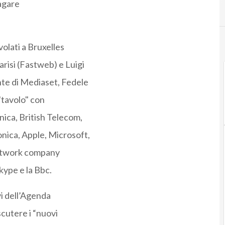
agare
volati a Bruxelles
risi (Fastweb) e Luigi
nte di Mediaset, Fedele
"tavolo" con
nica, British Telecom,
ica, Apple, Microsoft,
network company
kype e la Bbc.
i dell’Agenda
scutere i “nuovi