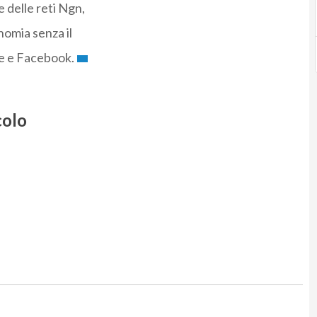
e delle reti Ngn,
nomia senza il
le e Facebook.
colo