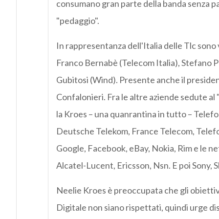
consumano gran parte della banda senza p
"pedaggio".
In rappresentanza dell'Italia delle Tlc sono 
Franco Bernabè (Telecom Italia), Stefano Pa
Gubitosi (Wind). Presente anche il preside
Confalonieri. Fra le altre aziende sedute al 
la Kroes – una quanrantina in tutto – Telefo
Deutsche Telekom, France Telecom, Telefon
Google, Facebook, eBay, Nokia, Rim e le 
Alcatel-Lucent, Ericsson, Nsn. E poi Sony, S
Neelie Kroes è preoccupata che gli obiettiv
Digitale non siano rispettati, quindi urge di