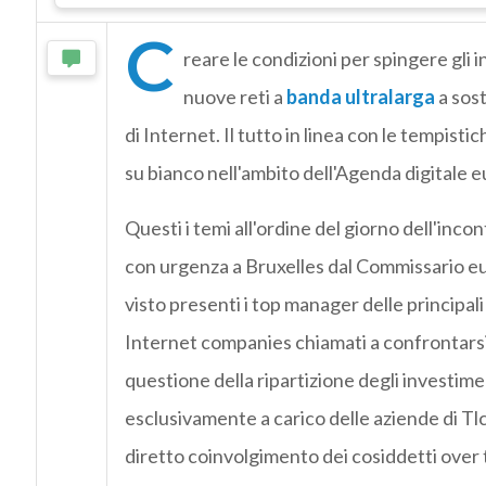
C
reare le condizioni per spingere gli i
nuove reti a
banda ultralarga
a sost
di Internet. Il tutto in linea con le tempist
su bianco nell'ambito dell'Agenda digitale 
Questi i temi all'ordine del giorno dell'inc
con urgenza a Bruxelles dal Commissario e
visto presenti i top manager delle principal
Internet companies chiamati a confrontarsi 
questione della ripartizione degli investim
esclusivamente a carico delle aziende di Tl
diretto coinvolgimento dei cosiddetti over t