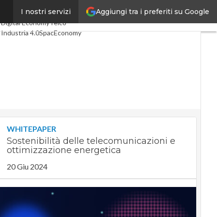
Aggiungi tra i preferiti su Google
s
I nostri servizi
Ultimi articoli
Digital Economy
Telco
Industria 4.0
SpacEconomy
PA Digitale
Green economy
Intelligenza artificiale
Videointerviste
Le Guide di CorCom
Podcast
Privacy
WHITEPAPER
Sostenibilità delle telecomunicazioni e
ottimizzazione energetica
20 Giu 2024