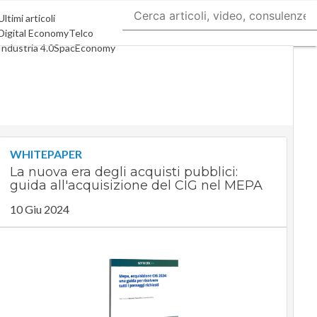
Ultimi articoli
Digital Economy
Telco
Industria 4.0
SpacEconomy
PA Digitale
Green economy
Intelligenza artificiale
Videointerviste
Le Guide di CorCom
Podcast
Privacy
WHITEPAPER
La nuova era degli acquisti pubblici:
guida all'acquisizione del CIG nel MEPA
10 Giu 2024