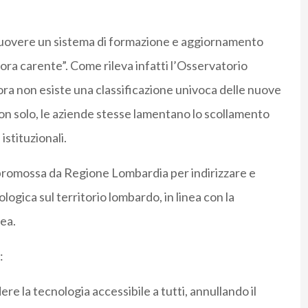
muovere un sistema di formazione e aggiornamento
ora carente”. Come rileva infatti l’Osservatorio
ncora non esiste una classificazione univoca delle nuove
on solo, le aziende stesse lamentano lo scollamento
istituzionali.
 promossa da Regione Lombardia per indirizzare e
ogica sul territorio lombardo, in linea con la
ea.
:
ere la tecnologia accessibile a tutti, annullando il