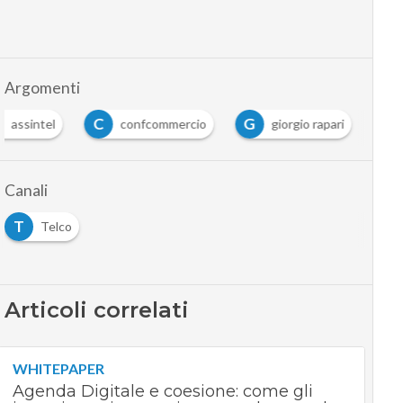
Argomenti
C
G
assintel
confcommercio
giorgio rapari
Canali
T
Telco
Articoli correlati
WHITEPAPER
Agenda Digitale e coesione: come gli