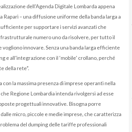
a realizzazione dell’Agenda Digitale Lombarda appena
a Rapari – una diffusione uniforme della banda larga a
 sufficiente per supportare i servizi avanzati che
nfrastrutturale numero uno da risolvere, per tutto il
e vogliono innovare. Senza una banda larga efficiente
g e all’integrazione con il ‘mobile’ crollano, perché
e della rete”.
pa con la massima presenza di imprese operanti nella
l, che Regione Lombardia intenda rivolgersi ad esse
roposte progettuali innovative. Bisogna porre
 dalle micro, piccole e medie imprese, che caratterizza
l problema del dumping delle tariffe professionali