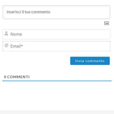
N
Em
0
COMMENTI