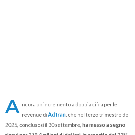
A
ncora un incremento a doppia cifra per le
revenue di
Adtran
, che nel terzo trimestre del
2025, conclusosi il 30 settembre,
ha messo a segno
ricavi per 279,4 milioni di dollari, in crescita del 23%