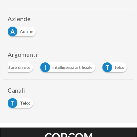
Aziende
A
Adtran
Argomenti
I
T
strutture di rete
intelligenza artificiale
telco
Canali
T
Telco