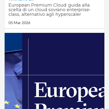
European Premium Cloud: guida alla
scelta di un cloud sovrano enterprise-
class, alternativo agli hyperscaler
05 Mar 2026