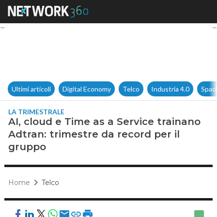
AI, cloud e Time as a Service 
Ultimi articoli
Digital Economy
Telco
Industria 4.0
Spac
LA TRIMESTRALE
AI, cloud e Time as a Service trainano
Adtran: trimestre da record per il
gruppo
Home
Telco