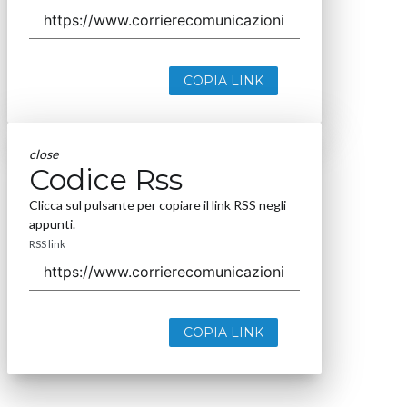
COPIA LINK
close
Codice Rss
Clicca sul pulsante per copiare il link RSS negli
appunti.
RSS link
COPIA LINK