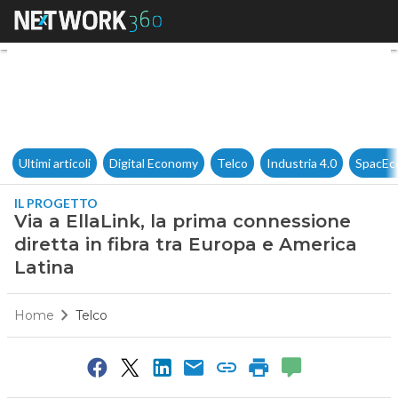
Via a EllaLink, la prima conne
Ultimi articoli
Digital Economy
Telco
Industria 4.0
SpacEc
IL PROGETTO
Via a EllaLink, la prima connessione
diretta in fibra tra Europa e America
Latina
Home
Telco