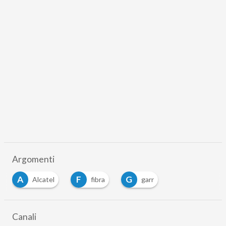
Argomenti
A
F
G
Alcatel
fibra
garr
Canali