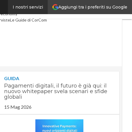
Aggiungi tra i preferiti su Google
I nostri servizi
lco
Industria 4.0
 economy
rviste
Le Guide di CorCom
GUIDA
Pagamenti digitali, il futuro è già qui: il
nuovo whitepaper svela scenari e sfide
globali
15 Mag 2026