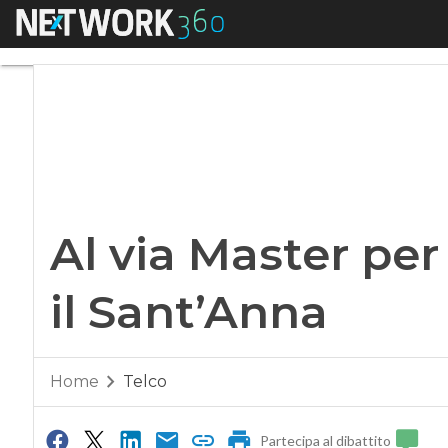
Menu
Al via Master per i
Al via Master pe
il Sant’Anna
Home
Telco
Partecipa al dibattito