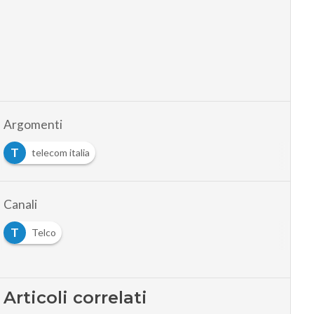
Argomenti
T
telecom italia
Canali
T
Telco
Articoli correlati