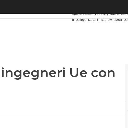
ngegneri Ue con il Sant’Anna
Ultimi articoli
Digital Economy
Te
SpacEconomy
PA Digitale
Green
Intelligenza artificiale
Videointe
Podcast
Privacy
r ingegneri Ue con