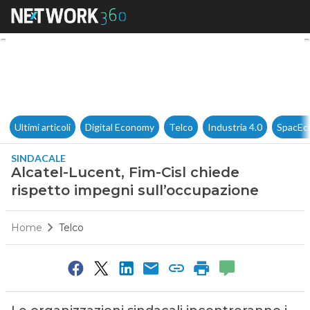
Alcatel-Lucent, Fim-Cisl chie
Ultimi articoli
Digital Economy
Telco
Industria 4.0
SpacEc
SINDACALE
Alcatel-Lucent, Fim-Cisl chiede
rispetto impegni sull’occupazione
Home
Telco