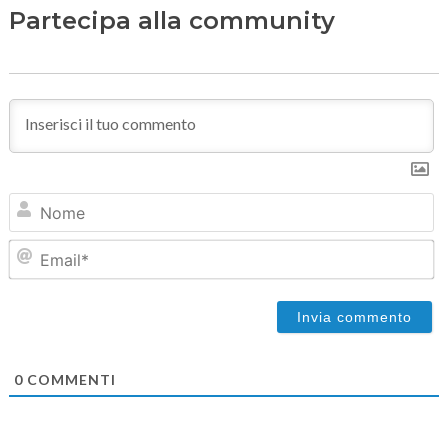
Partecipa alla community
N
Em
0
COMMENTI