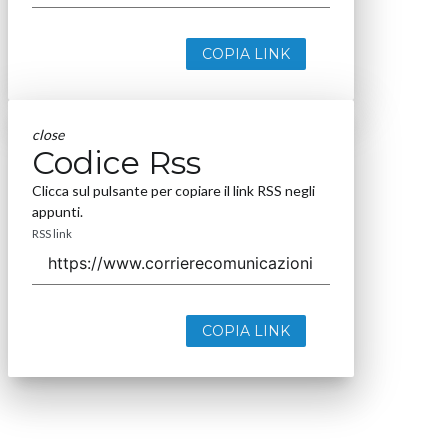
COPIA LINK
close
Codice Rss
Clicca sul pulsante per copiare il link RSS negli
appunti.
RSS link
COPIA LINK