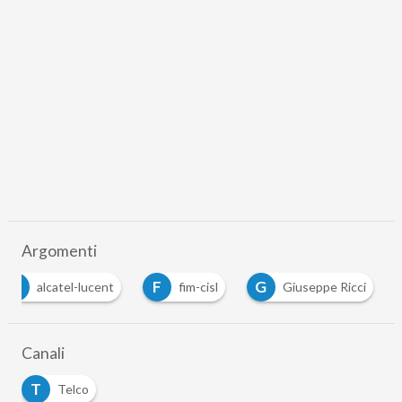
Argomenti
A
F
G
alcatel-lucent
fim-cisl
Giuseppe Ricci
…
Canali
T
Telco