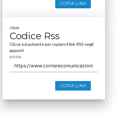
COPIA LINK
close
Codice Rss
Clicca sul pulsante per copiare il link RSS negli
appunti.
RSS link
COPIA LINK