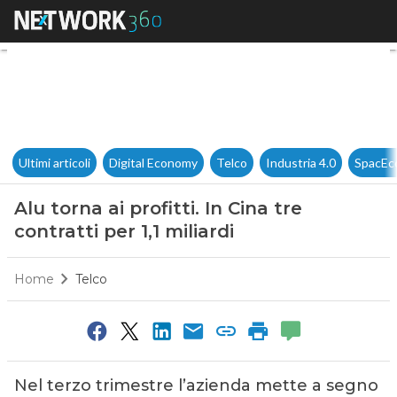
Alu torna ai profitti. In Cina tr
Ultimi articoli
Digital Economy
Telco
Industria 4.0
SpacEc
Alu torna ai profitti. In Cina tre
contratti per 1,1 miliardi
Home
Telco
Nel terzo trimestre l’azienda mette a segno