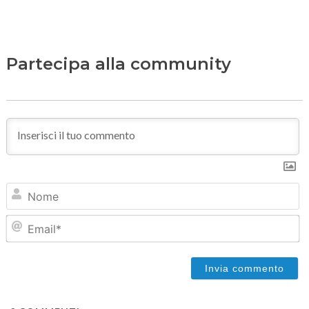
Partecipa alla community
N
Em