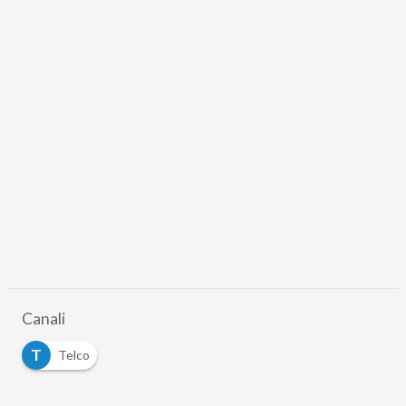
Canali
T
Telco