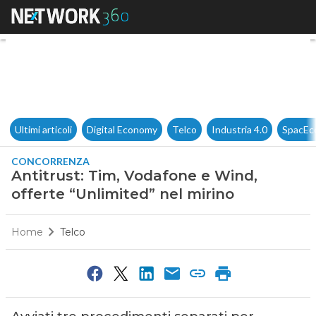
Antitrust: Tim, Vodafone e Win
Ultimi articoli
Digital Economy
Telco
Industria 4.0
SpacEc
CONCORRENZA
Antitrust: Tim, Vodafone e Wind,
offerte “Unlimited” nel mirino
Home
Telco