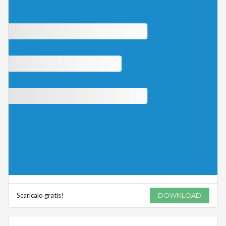
Scaricalo gratis!
DOWNLOAD