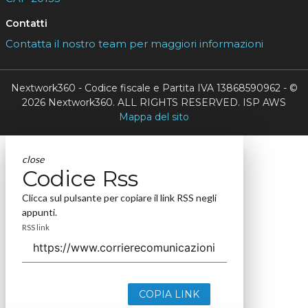
Contatti
Contatta il nostro team per maggiori informazioni
Nextwork360 - Codice fiscale e Partita IVA 13868590962 - ©
2026 Nextwork360. ALL RIGHTS RESERVED. ISP AWS
Mappa del sito
close
Codice Rss
Clicca sul pulsante per copiare il link RSS negli
appunti.
RSS link
COPIA LINK