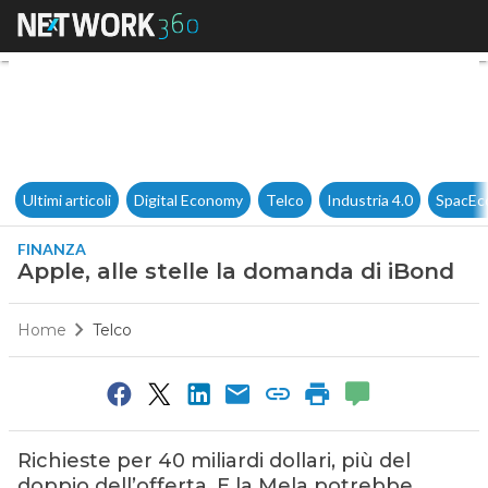
Apple, alle stelle la domanda
Ultimi articoli
Digital Economy
Telco
Industria 4.0
SpacEc
FINANZA
Apple, alle stelle la domanda di iBond
Home
Telco
Richieste per 40 miliardi dollari, più del
doppio dell’offerta. E la Mela potrebbe