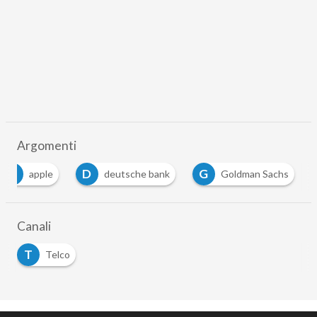
Argomenti
A
D
G
apple
deutsche bank
Goldman Sachs
Canali
T
Telco