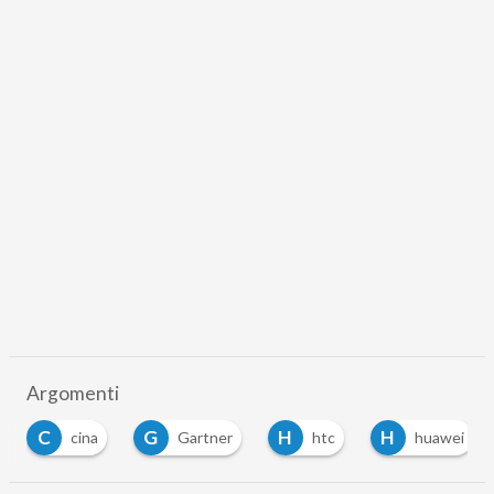
Argomenti
C
G
H
H
cina
Gartner
htc
huawei