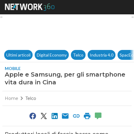
Apple e Samsung, per gli sma
Ultimi articoli
Digital Economy
Telco
Industria 4.0
SpacEc
MOBILE
Apple e Samsung, per gli smartphone
vita dura in Cina
Home
Telco