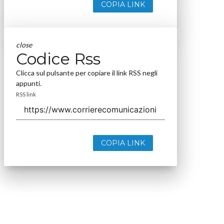
COPIA LINK
close
Codice Rss
Clicca sul pulsante per copiare il link RSS negli
appunti.
RSS link
COPIA LINK