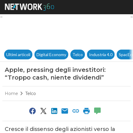
Apple, pressing degli investit
Ultimi articoli
Digital Economy
Telco
Industria 4.0
SpacEc
Apple, pressing degli investitori:
“Troppo cash, niente dividendi”
Home
Telco
Cresce il dissenso degli azionisti verso la