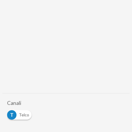
Canali
T
Telco