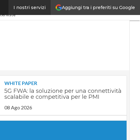
Aggiungi tra i preferiti su Google
I nostri servizi
4.0
SpacEconomy
PA Digitale
terviste
WHITE PAPER
5G FWA: la soluzione per una connettività
scalabile e competitiva per le PMI
08 Ago 2026