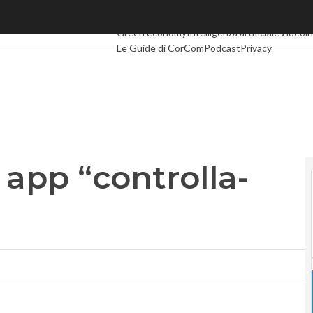
pp “controlla-auto”
Ultimi articoli
Digital Economy
Telco
Industria 
Green economy
Intelligenza artificiale
Videoin
Le Guide di CorCom
Podcast
Privacy
 app “controlla-