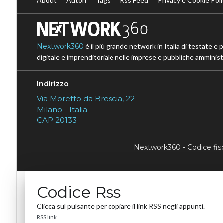
About
Autori
Tags
Rss Feed
Privacy e Cookie Poli
Nextwork360
è il più grande network in Italia di testate e 
digitale e imprenditoriale nelle imprese e pubbliche amministr
Indirizzo
Via Moretto da Brescia, 22
Milano - Italia
CAP 20133
Nextwork360 - Codice fi
Codice Rss
Clicca sul pulsante per copiare il link RSS negli appunti.
RSS link