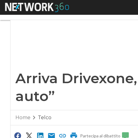
Menu
Arriva Drivexone, a
Arriva Drivexone,
auto”
Home
Telco
Partecipa al dibattito