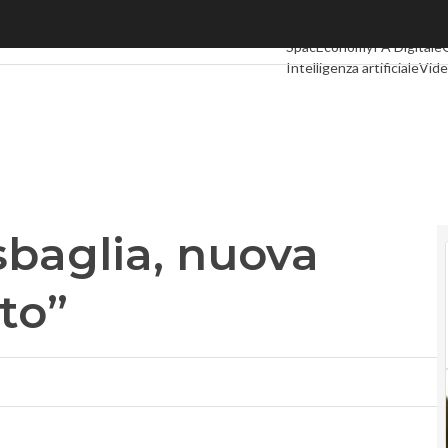
baglia, nuova Opa va fatta subito”
Ultimi articoli
Digital Econ
SpacEconomy
PA Digitale
Intelligenza artificiale
Vide
Le Guide di CorCom
Podc
 sbaglia, nuova
to”