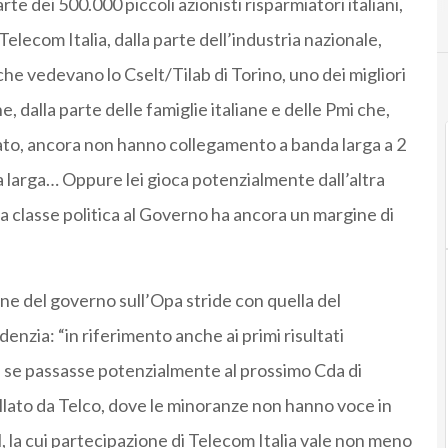
rte dei 500.000 piccoli azionisti risparmiatori italiani,
Telecom Italia, dalla parte dell’industria nazionale,
 che vedevano lo Cselt/Tilab di Torino, uno dei migliori
e, dalla parte delle famiglie italiane e delle Pmi che,
nato, ancora non hanno collegamento a banda larga a 2
 larga… Oppure lei gioca potenzialmente dall’altra
a classe politica al Governo ha ancora un margine di
ne del governo sull’Opa stride con quella del
enzia: “in riferimento anche ai primi risultati
che se passasse potenzialmente al prossimo Cda di
lato da Telco, dove le minoranze non hanno voce in
l, la cui partecipazione di Telecom Italia vale non meno