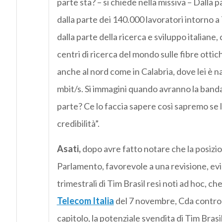
parte sta? – si chiede nella missiva – Dalla pa
dalla parte dei 140.000 lavoratori intorno a 
dalla parte della ricerca e sviluppo italiane,
centri di ricerca del mondo sulle fibre ottich
anche al nord come in Calabria, dove lei è 
mbit/s. Si immagini quando avranno la banda
parte? Ce lo faccia sapere così sapremo se l
credibilità”.
Asati,
dopo avre fatto notare che la posizio
Parlamento, favorevole a una revisione, evid
trimestrali di Tim Brasil resi noti ad hoc, 
Telecom Italia
del 7 novembre, Cda control
capitolo, la potenziale svendita di Tim Brasi