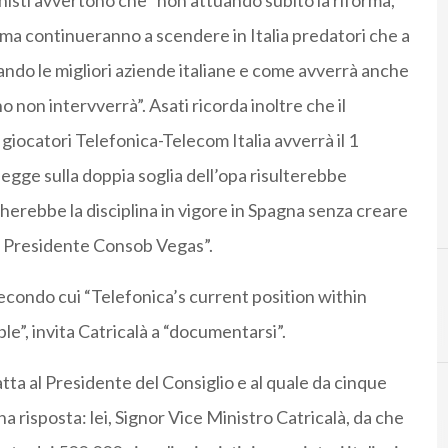
zionisti avvertono che “non attuando subito la riforma,
ma continueranno a scendere in Italia predatori che a
ando le migliori aziende italiane e come avverrà anche
o non intervverrà”. Asati ricorda inoltre che il
a i giocatori Telefonica-Telecom Italia avverrà il 1
egge sulla doppia soglia dell’opa risulterebbe
erebbe la disciplina in vigore in Spagna senza creare
il Presidente Consob Vegas”.
secondo cui “Telefonica’s current position within
A
antonio catr
e”, invita Catricalà a “documentarsi”.
tta al Presidente del Consiglio e al quale da cinque
 risposta: lei, Signor Vice Ministro Catricalà, da che