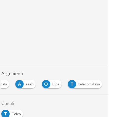
Argomenti
A
O
T
icalà
asati
Opa
telecom italia
Canali
T
Telco