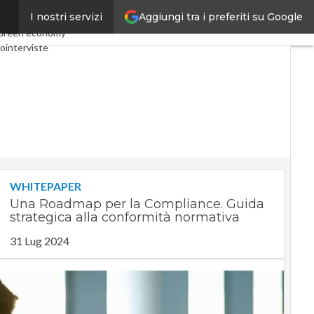
Aggiungi tra i preferiti su Google
I nostri servizi
omy
Telco
Industria 4.0
Green economy
ointerviste
ast
Privacy
WHITEPAPER
Una Roadmap per la Compliance. Guida
strategica alla conformità normativa
31 Lug 2024