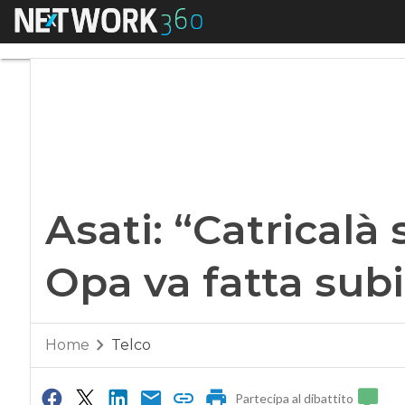
Menu
Asati: “Catricalà s
Asati: “Catricalà
Opa va fatta subi
Home
Telco
Partecipa al dibattito