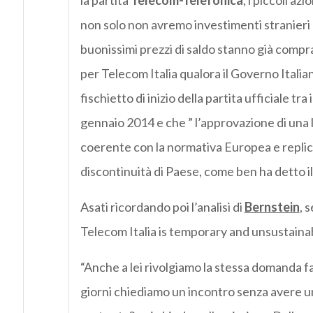
la partita
Telecom-Telefonica
, i piccoli a
non solo non avremo investimenti stranieri 
buonissimi prezzi di saldo stanno già compr
per Telecom Italia qualora il Governo Italian
fischietto di inizio della partita ufficiale tr
gennaio 2014 e che ” l’approvazione di una l
coerente con la normativa Europea e replich
discontinuità di Paese, come ben ha detto 
Asati ricordando poi l’analisi di
Bernstein
, 
Telecom Italia is temporary and unsustainabl
“Anche a lei rivolgiamo la stessa domanda fa
giorni chiediamo un incontro senza avere una