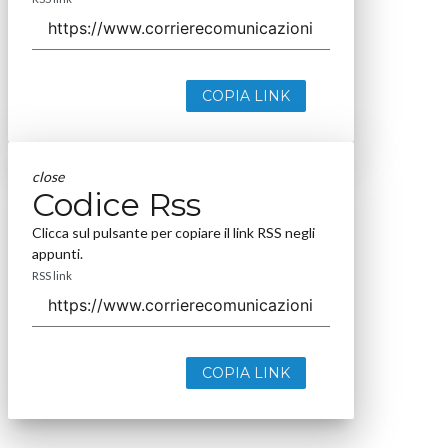
COPIA LINK
close
Codice Rss
Clicca sul pulsante per copiare il link RSS negli
appunti.
RSS link
COPIA LINK