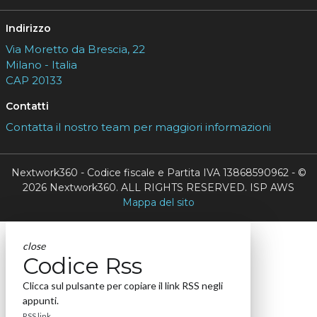
Indirizzo
Via Moretto da Brescia, 22
Milano - Italia
CAP 20133
Contatti
Contatta il nostro team per maggiori informazioni
Nextwork360 - Codice fiscale e Partita IVA 13868590962 - ©
2026 Nextwork360. ALL RIGHTS RESERVED. ISP AWS
Mappa del sito
close
Codice Rss
Clicca sul pulsante per copiare il link RSS negli
appunti.
RSS link