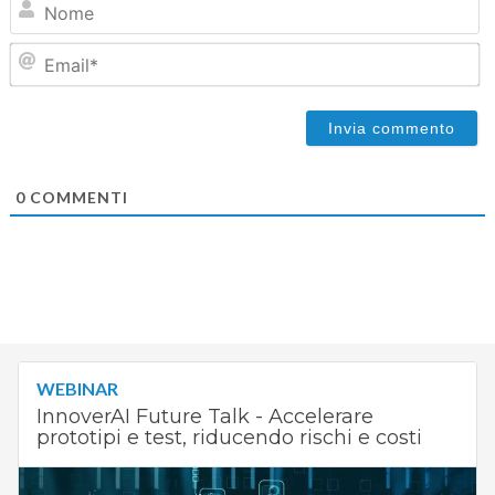
Em
0
COMMENTI
WEBINAR
InnoverAI Future Talk - Accelerare
prototipi e test, riducendo rischi e costi