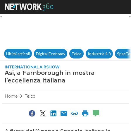
Asi, a Farnborough in mostra l
Ultimi articoli
Digital Economy
Telco
Industria 4.0
SpacEc
INTERNATIONAL AIRSHOW
Asi, a Farnborough in mostra
l’eccellenza italiana
Home
Telco