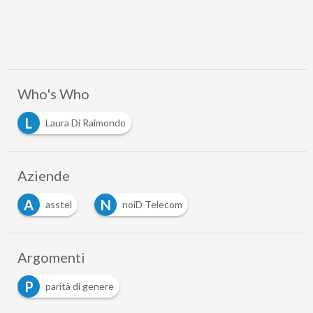
Who's Who
L
Laura Di Raimondo
Aziende
A
N
asstel
noiD Telecom
Argomenti
P
parità di genere