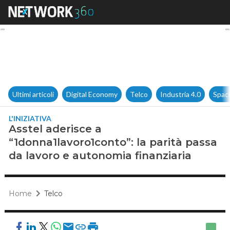
Asstel aderisce a “1donna1lavo
Ultimi articoli
Digital Economy
Telco
Industria 4.0
Spac
L'INIZIATIVA
Asstel aderisce a
“1donna1lavoro1conto”: la parità passa
da lavoro e autonomia finanziaria
Home
Telco