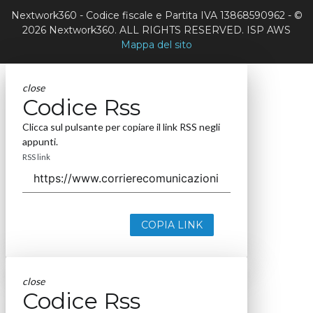
Nextwork360 - Codice fiscale e Partita IVA 13868590962 - ©
2026 Nextwork360. ALL RIGHTS RESERVED. ISP AWS
Mappa del sito
close
Codice Rss
Clicca sul pulsante per copiare il link RSS negli
appunti.
RSS link
COPIA LINK
close
Codice Rss