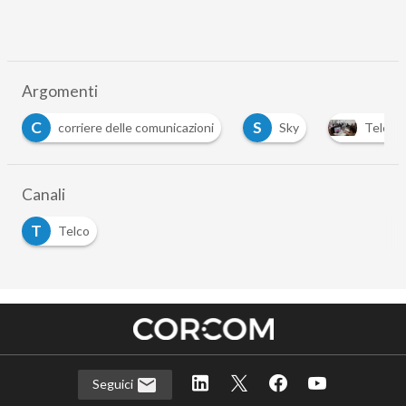
Argomenti
C
S
corriere delle comunicazioni
Sky
Teleco
Canali
T
Telco
Seguici