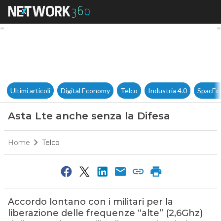
Asta Lte anche senza la Difes
Ultimi articoli
Digital Economy
Telco
Industria 4.0
SpacEc
Asta Lte anche senza la Difesa
Home
Telco
Accordo lontano con i militari per la
liberazione delle frequenze “alte” (2,6Ghz)