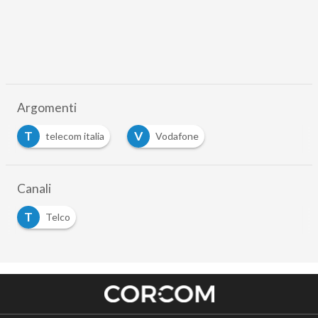
Argomenti
T
V
telecom italia
Vodafone
…
Canali
T
Telco