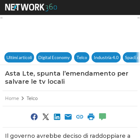
Asta Lte, spunta l’emendament
Ultimi articoli
Digital Economy
Telco
Industria 4.0
SpacEc
Asta Lte, spunta l’emendamento per
salvare le tv locali
Home
Telco
Il governo avrebbe deciso di raddoppiare a