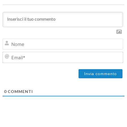
N
Em
0
COMMENTI