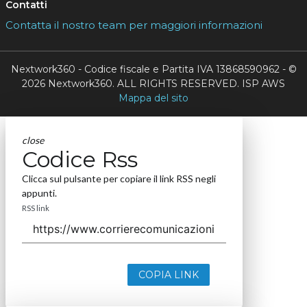
Contatti
Contatta il nostro team per maggiori informazioni
Nextwork360 - Codice fiscale e Partita IVA 13868590962 - ©
2026 Nextwork360. ALL RIGHTS RESERVED. ISP AWS
Mappa del sito
close
Codice Rss
Clicca sul pulsante per copiare il link RSS negli
appunti.
RSS link
COPIA LINK