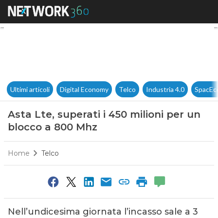
Asta Lte, superati i 450 milio
Ultimi articoli
Digital Economy
Telco
Industria 4.0
SpacEc
Asta Lte, superati i 450 milioni per un
blocco a 800 Mhz
Home
Telco
Nell’undicesima giornata l’incasso sale a 3