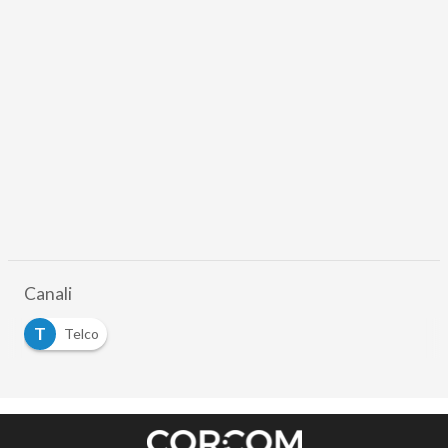
Canali
T
Telco