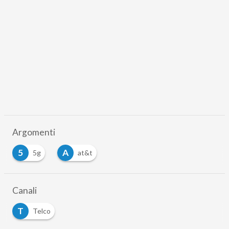
Argomenti
5
A
5g
at&t
Canali
T
Telco