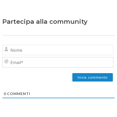
Partecipa alla community
N
Em
0
COMMENTI