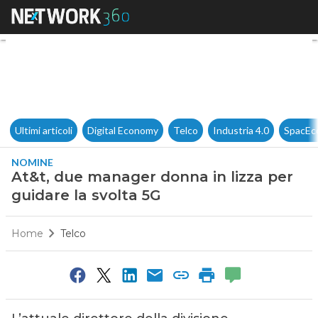
At&t, due manager donna in li
Ultimi articoli
Digital Economy
Telco
Industria 4.0
SpacEc
NOMINE
At&t, due manager donna in lizza per
guidare la svolta 5G
Home
Telco