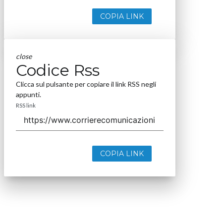
COPIA LINK
close
Codice Rss
Clicca sul pulsante per copiare il link RSS negli
appunti.
RSS link
COPIA LINK