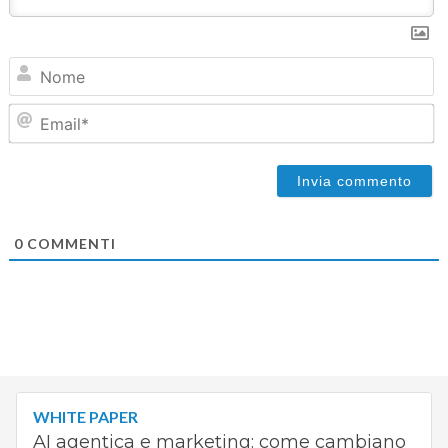
N
Em
0
COMMENTI
WHITE PAPER
AI agentica e marketing: come cambiano