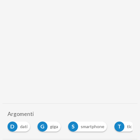
Argomenti
D
G
S
T
dati
giga
smartphone
tlc