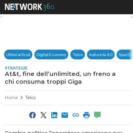
At&t, fine dell’unlimited, un 
Ultimi articoli
Digital Economy
Telco
Industria 4.0
SpacEc
STRATEGIE
At&t, fine dell’unlimited, un freno a
chi consuma troppi Giga
Home
Telco