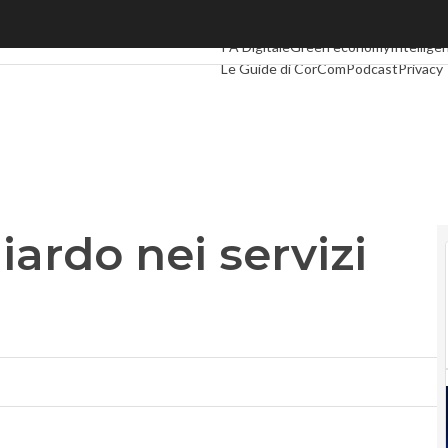
rdo nei servizi enterprise
Ultimi articoli
Digital Economy
Telco
I
PA Digitale
Green economy
Intelligen
Le Guide di CorCom
Podcast
Privacy
iardo nei servizi