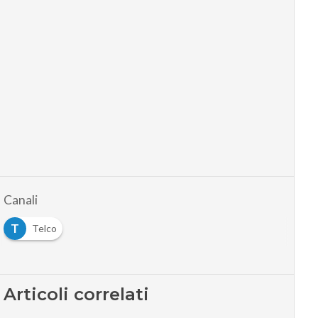
Canali
T
Telco
Articoli correlati