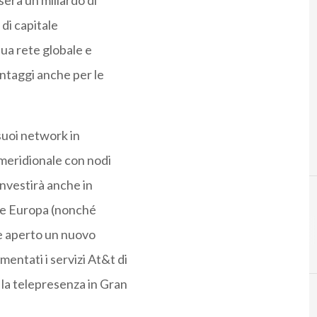
erà un miliardo di
 di capitale
sua rete globale e
Vantaggi anche per le
suoi network in
 meridionale con nodi
nvestirà anche in
a e Europa (nonché
tre aperto un nuovo
entati i servizi At&t di
 la telepresenza in Gran