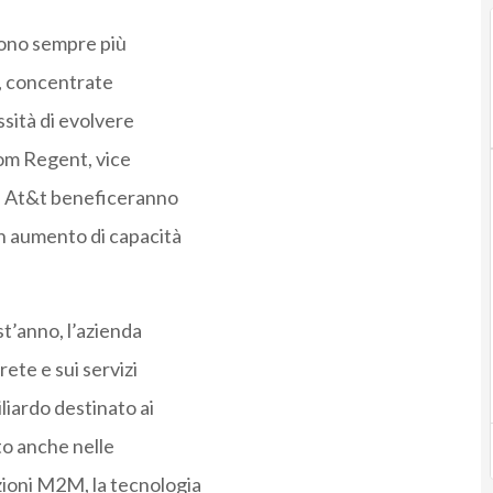
 sono sempre più
e, concentrate
ssità di evolvere
Tom Regent, vice
di At&t beneficeranno
n aumento di capacità
t’anno, l’azienda
rete e sui servizi
liardo destinato ai
ito anche nelle
zioni M2M, la tecnologia