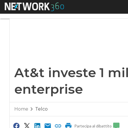
Menu
At&t investe 1 milia
At&t investe 1 mil
enterprise
Home
Telco
Partecipa al dibattito