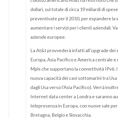
colosso americano At&t ha reso noto che us
dollari, sul totale di circa 19 miliardi di spese
preventivate per il 2010, per espandere la 
aumentare i servizi per i clienti aziendali. 
aziende europee.
La At&t provvederà infatti all’upgrade dei 
Europa, Asia Pacifico e America centrale e
Mpls che supportano la connettività IPv6. I
nuova capacità dei cavi sottomarini tra Us
dagli Usa verso l’Asia Pacifico). Verrà inol
Internet data center a Londra e saranno aum
telepresenza in Europa, con nuove sale per
Bretagna, Belgio e Slovacchia.