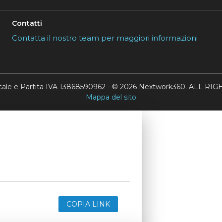
Contatti
Contatta il nostro team per maggiori informazioni
scale e Partita IVA 13868590962 - © 2026 Nextwork360. ALL 
Mappa del sito
COPIA LINK