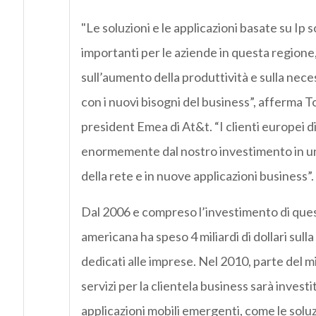
"Le soluzioni e le applicazioni basate su Ip
importanti per le aziende in questa region
sull’aumento della produttività e sulla nece
con i nuovi bisogni del business”, afferma 
president Emea di At&t. “I clienti europei 
enormemente dal nostro investimento in u
della rete e in nuove applicazioni business”.
Dal 2006 e compreso l’investimento di ques
americana ha speso 4 miliardi di dollari sulla 
dedicati alle imprese. Nel 2010, parte del mi
servizi per la clientela business sarà invest
applicazioni mobili emergenti, come le solu