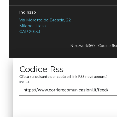
Indirizzo
Via Moretto da Brescia, 22
Milano - Italia
CAP 20133
Nextwork360 - Codice fi
Codice Rss
Clicca sul pulsante per copiare il link RSS negli appunti.
RSS link