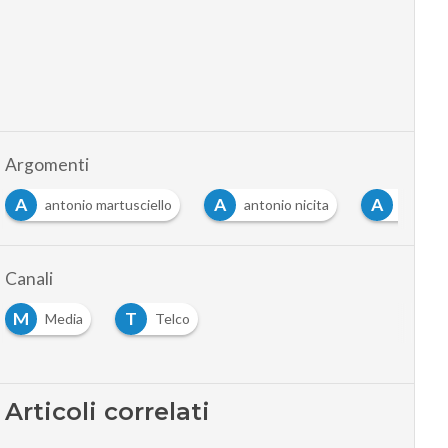
Argomenti
A
A
M
io martusciello
antonio nicita
audiovisivo
Canali
M
T
Media
Telco
Articoli correlati