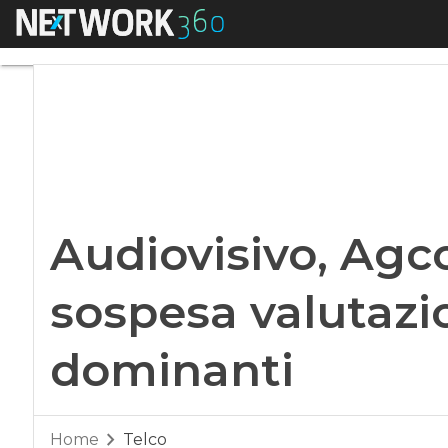
Menu
Audiovisivo, Agcom
Audiovisivo, Ag
sospesa valutazi
dominanti
Home
Telco