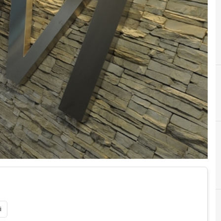
A
A
agcom
anton
i