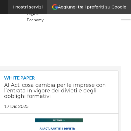
Aggiungi tra i preferiti su Google
 dominanti
I nostri servizi
Ultimi articoli
Digital
Economy
Telco
Industria 4.0
SpacEconomy
PA Digitale
Green
economy
Intelligenza
artificiale
Videointerviste
WHITE PAPER
Le Guide di
AI Act: cosa cambia per le imprese con
CorCom
l’entrata in vigore dei divieti e degli
Podcast
obblighi formativi
Privacy
17 Dic 2025