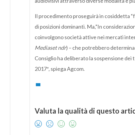
audiovisivi attraverso diverse modalità e pi
Il procedimento proseguirà in cosiddetta “fa
di posizioni dominanti. Ma,”In considerazio
coinvolgono società attive nei mercati inter
Mediaset ndr
) – che potrebbero determinare
Consiglio ha deliberato la sospensione dei t
2017″, spiega Agcom.
Valuta la qualità di questo arti