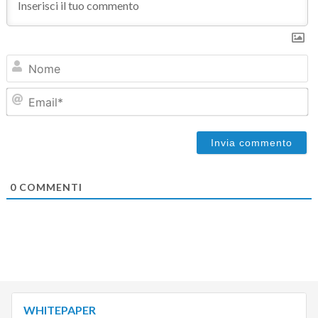
N
Em
0
COMMENTI
WHITEPAPER