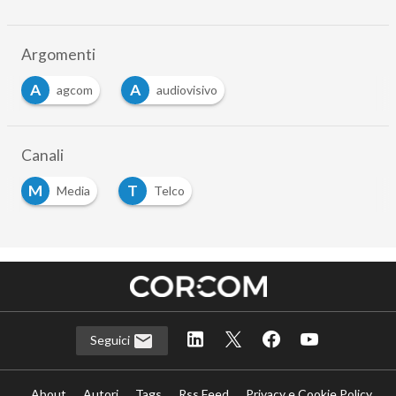
Argomenti
A
A
agcom
audiovisivo
…
Canali
M
T
Media
Telco
…
Seguici
About
Autori
Tags
Rss Feed
Privacy e Cookie Policy