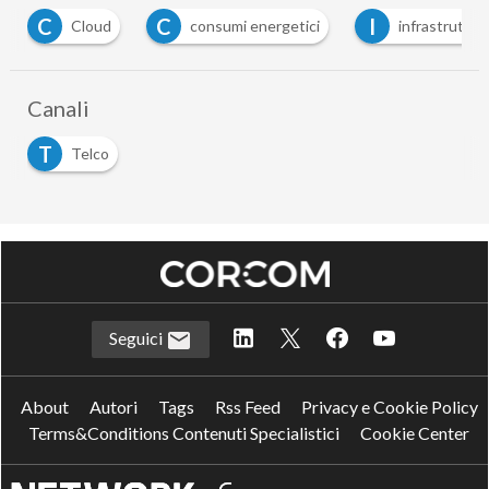
C
C
I
Cloud
consumi energetici
infrastruttur
Canali
T
Telco
Seguici
About
Autori
Tags
Rss Feed
Privacy e Cookie Policy
Terms&Conditions Contenuti Specialistici
Cookie Center