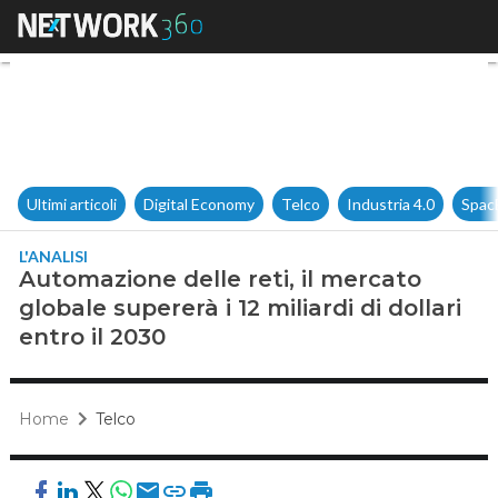
Automazione delle reti, il merc
Ultimi articoli
Digital Economy
Telco
Industria 4.0
Spac
L'ANALISI
Automazione delle reti, il mercato
globale supererà i 12 miliardi di dollari
entro il 2030
Home
Telco